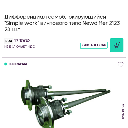
Дифференциал самоблокирующийся
"Simple work" винтового типа Newdiffer 2123
24 шл
17 100
РОЗ
КУПИТЬ В 1 КЛИК
НЕ ВКЛЮЧАЕТ НДС
шт
в наличии
PSN.RL.24