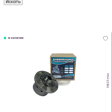
в наличии
SW.23.max.