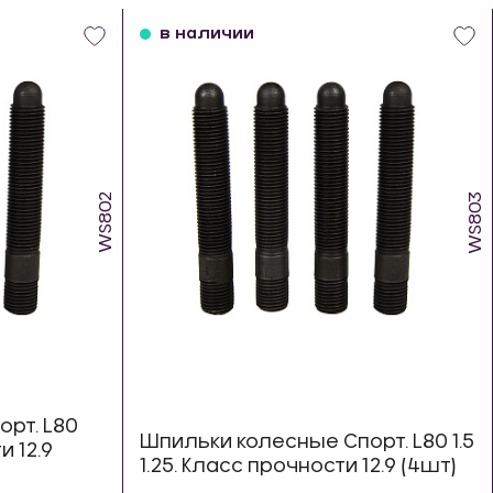
в наличии
WS802
WS803
рт. L80
Шпильки колесные Спорт. L80 1.5
и 12.9
1.25. Класс прочности 12.9 (4шт)