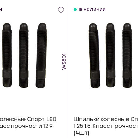
и
в наличии
WS801
олесные Спорт. L80
Шпильки колесные Спо
Класс прочности 12.9
1.25 1.5. Класс прочност
(4шт)