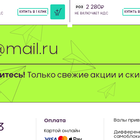
2 280
РОЗ
КУПИТЬ В 1 КЛИК
КУПИТЬ В
ДС
НЕ ВКЛЮЧАЕТ НДС
шт
шт
тесь!
Только свежие акции и ски
Оплата
Валы прив
3
Картой онлайн
Дифферен
самоблок