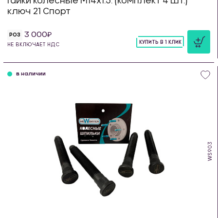
Гайки колесные М14х1.5. (комплект 4 шт.)
ключ 21 Спорт
3 000
РОЗ
КУПИТЬ В 1 КЛИК
НЕ ВКЛЮЧАЕТ НДС
шт
в наличии
WS903