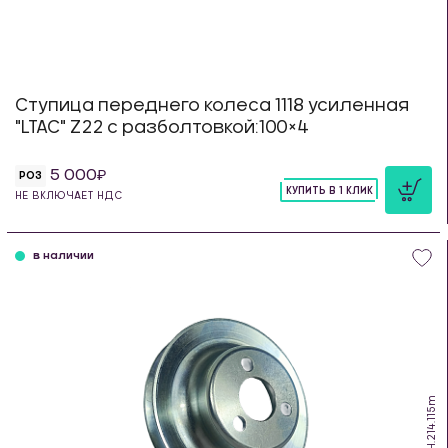
Ступица переднего колеса 1118 усиленная
"LTAC" Z22 с разболтовкой:100×4
5 000
РОЗ
КУПИТЬ В 1 КЛИК
НЕ ВКЛЮЧАЕТ НДС
шт
в наличии
SH.214.115m