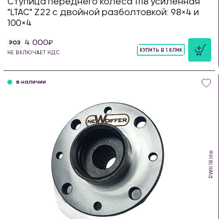
Ступица переднего колеса 1118 усиленная
"LTAC" Z22 с двойной разболтовкой: 98×4 и
100×4
4 000
РОЗ
КУПИТЬ В 1 КЛИК
НЕ ВКЛЮЧАЕТ НДС
шт
в наличии
RWH.18.lite