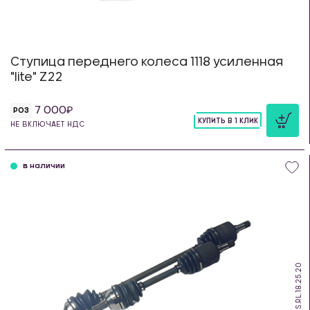
Ступица переднего колеса 1118 усиленная
"lite" Z22
7 000
РОЗ
КУПИТЬ В 1 КЛИК
НЕ ВКЛЮЧАЕТ НДС
шт
в наличии
PS.RL.18.25.20