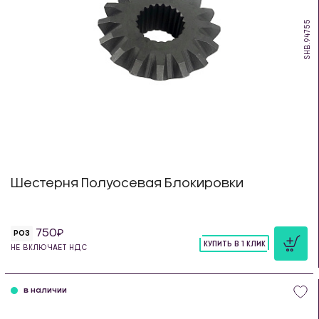
SHB.94755
Шестерня Полуосевая Блокировки
750
РОЗ
КУПИТЬ В 1 КЛИК
НЕ ВКЛЮЧАЕТ НДС
шт
в наличии