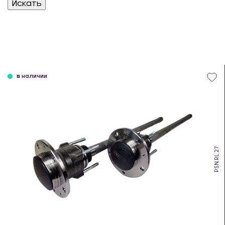
в наличии
PSN.RL.27