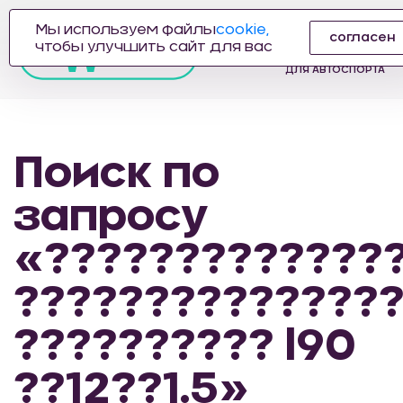
Мы используем файлы
cookie,
согласен
ПРОИЗВОДИТЕЛЬ
чтобы улучшить сайт для вас
АВТОЗАПЧАСТЕЙ
ДЛЯ АВТОСПОРТА
Поиск по
запросу
«?????????????
??????????????
?????????? l90
??12??1.5»