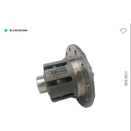
в наличии
SDS.150.T