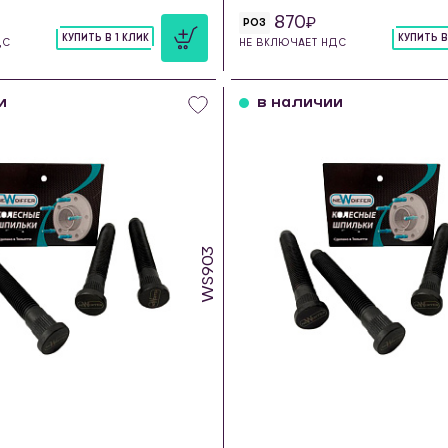
870
РОЗ
КУПИТЬ В 1 КЛИК
КУПИТЬ В
ДС
НЕ ВКЛЮЧАЕТ НДС
шт
шт
и
в наличии
WS903