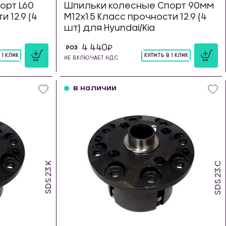
орт L60
Шпильки колесные Спорт 90мм
и 12.9 (4
М12х1.5 Класс прочности 12.9 (4
шт) для Hyundai/Kia
4 440
РОЗ
 1 КЛИК
КУПИТЬ В 1 КЛИК
НЕ ВКЛЮЧАЕТ НДС
шт
в наличии
SDS.23.K
SDS.23.C