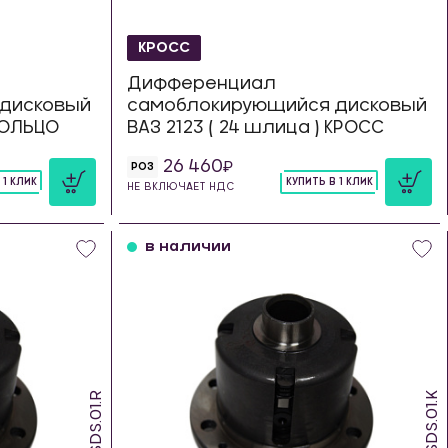
КРОСС
Дифференциал
дисковый
самоблокирующийся дисковый
 КОЛЬЦО
ВАЗ 2123 ( 24 шлица ) КРОСС
26 460
РОЗ
 1 КЛИК
КУПИТЬ В 1 КЛИК
НЕ ВКЛЮЧАЕТ НДС
шт
в наличии
SDS.01.R
SDS.01.K