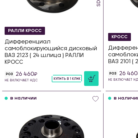
РАЛЛИ КРОСС
КРОСС
Дифференциал
Диффере
самоблокирующийся дисковый
самоблок
ВАЗ 2123 ( 24 шлица ) РАЛЛИ
ВАЗ 2101 (
КРОСС
26 460
26 460
РОЗ
РОЗ
КУПИТЬ В 1 КЛИК
НЕ ВКЛЮЧАЕТ Н
НЕ ВКЛЮЧАЕТ НДС
шт
в наличии
в наличи