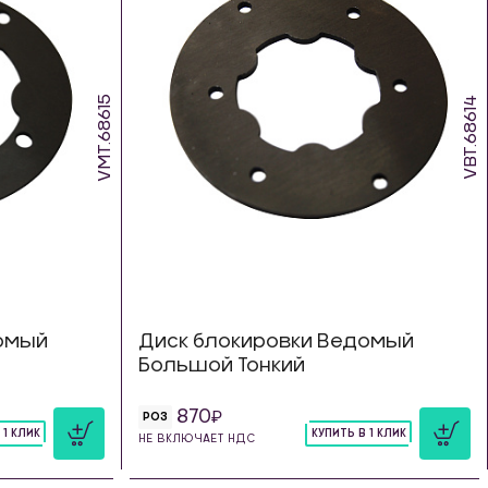
VMT.68615
VBT.68614
омый
Диск блокировки Ведомый
Большой Тонкий
870
РОЗ
 1 КЛИК
КУПИТЬ В 1 КЛИК
НЕ ВКЛЮЧАЕТ НДС
шт