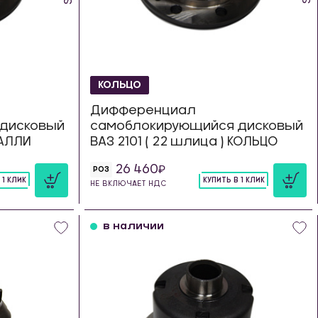
КОЛЬЦО
Дифференциал
дисковый
самоблокирующийся дисковый
РАЛЛИ
ВАЗ 2101 ( 22 шлица ) КОЛЬЦО
26 460
РОЗ
 1 КЛИК
КУПИТЬ В 1 КЛИК
НЕ ВКЛЮЧАЕТ НДС
шт
в наличии