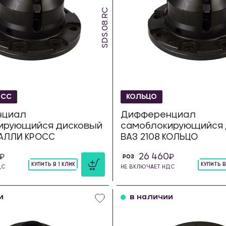
SDS.08.RC
ОСС
КОЛЬЦО
нциал
Дифференциал
ирующийся дисковый
самоблокирующийся 
РАЛЛИ КРОСС
ВАЗ 2108 КОЛЬЦО
26 460
РОЗ
КУПИТЬ В 1 КЛИК
КУПИТЬ В
ДС
НЕ ВКЛЮЧАЕТ НДС
шт
шт
и
в наличии