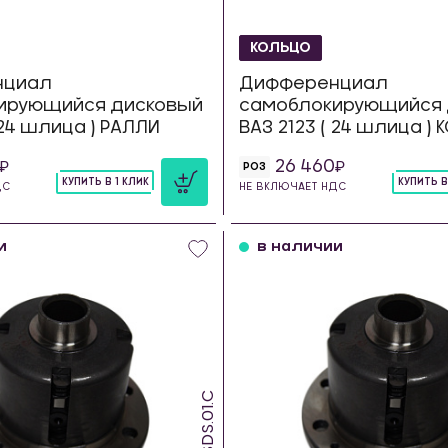
КОЛЬЦО
нциал
Дифференциал
ирующийся дисковый
самоблокирующийся 
 24 шлица ) РАЛЛИ
ВАЗ 2123 ( 24 шлица )
26 460
РОЗ
КУПИТЬ В 1 КЛИК
КУПИТЬ В
ДС
НЕ ВКЛЮЧАЕТ НДС
шт
шт
и
в наличии
SDS.01.C