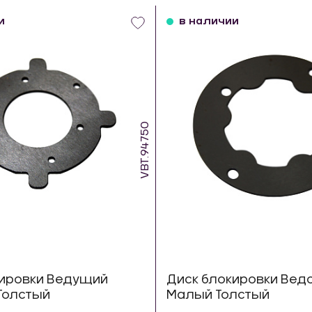
и
в наличии
VBT.94750
кировки Ведущий
Диск блокировки Вед
Толстый
Малый Толстый