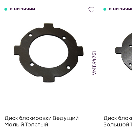
в наличии
в наличи
VMT.94751
Диск блокировки Ведущий
Диск бло
Малый Толстый
Большой 