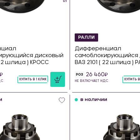
РАЛЛИ
нциал
Дифференциал
ирующийся дисковый
самоблокирующийся 
 22 шлица ) КРОСС
ВАЗ 2101 ( 22 шлица ) 
26 460
РОЗ
КУПИТЬ В 1 КЛИК
КУПИТЬ В
ДС
НЕ ВКЛЮЧАЕТ НДС
шт
шт
и
в наличии