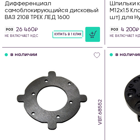
Дифференциал
Шпильки 
самоблокирующийся дисковый
М12х1.5 Кл
ВАЗ 2108 ТРЕК ЛЕД 1600
шт) для Hy
26 460
4 200
РОЗ
РОЗ
КУПИТЬ В 1 КЛИК
НЕ ВКЛЮЧАЕТ НДС
НЕ ВКЛЮЧАЕТ Н
шт
в наличии
в наличи
VBT.68552