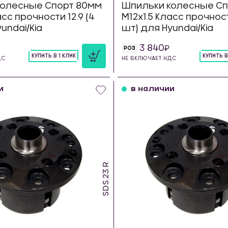
колесные Спорт 80мм
Шпильки колесные Сп
асс прочности 12.9 (4
М12х1.5 Класс прочност
undai/Kia
шт) для Hyundai/Kia
3 840
РОЗ
КУПИТЬ В 1 КЛИК
КУПИТЬ В
ДС
НЕ ВКЛЮЧАЕТ НДС
шт
шт
и
в наличии
SDS.23.R