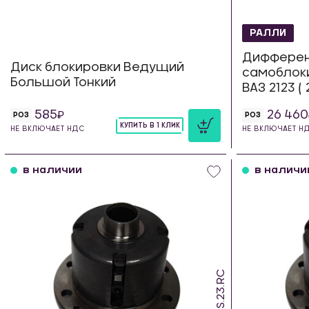
РАЛЛИ
Диффере
Диск блокировки Ведущий
самоблок
Большой Тонкий
ВАЗ 2123 (
585
26 460
РОЗ
РОЗ
КУПИТЬ В 1 КЛИК
НЕ ВКЛЮЧАЕТ НДС
НЕ ВКЛЮЧАЕТ Н
шт
в наличии
в наличи
SDS.23.RC