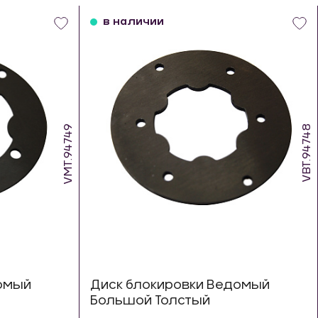
в наличии
VMT.94749
VBT.94748
омый
Диск блокировки Ведомый
Большой Толстый