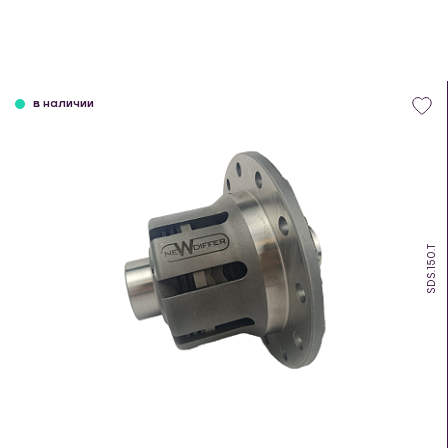
в наличии
SDS.150.T