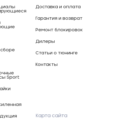
циалы
Доставка и оплата
ирующиеся
Гарантия и возврат
и
ующие
Ремонт блокировок
Дилеры
 сборе
Статьи о тюнинге
Контакты
очные
сы Sport
гайки
силенная
Карта сайта
дукция