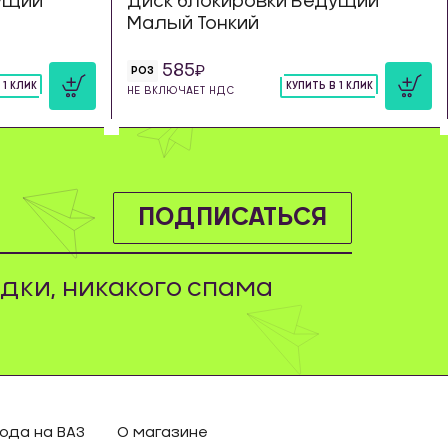
ущий
Диск блокировки Ведущий
Малый Тонкий
585
РОЗ
 1 КЛИК
КУПИТЬ В 1 КЛИК
НЕ ВКЛЮЧАЕТ НДС
шт
ПОДПИСАТЬСЯ
дки, никакого спама
ода на ВАЗ
О магазине