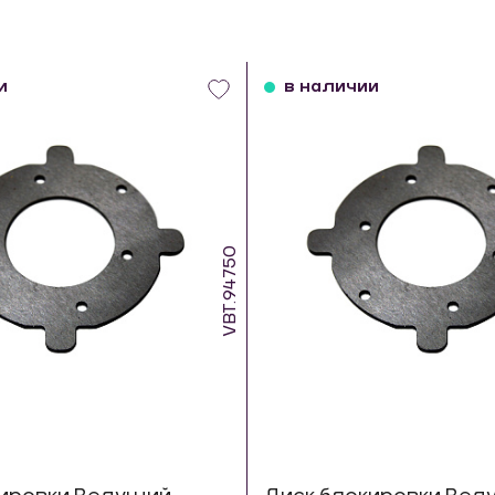
и
в наличии
VBT.94750