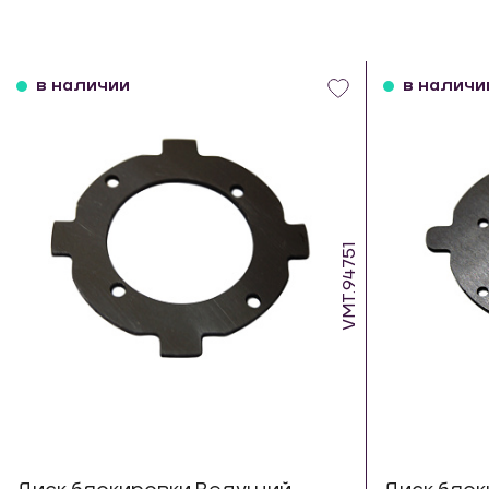
в наличии
в наличи
VMT.94751