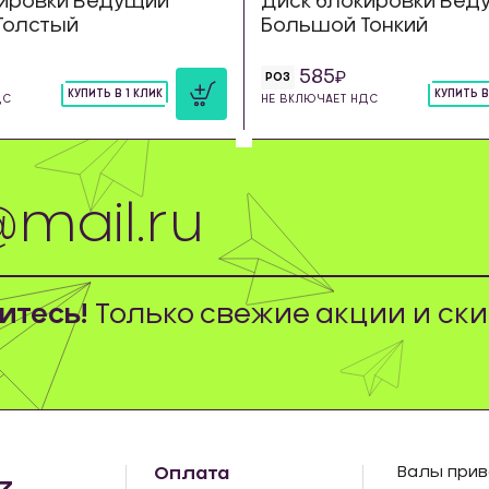
кировки Ведущий
Диск блокировки Вед
Толстый
Большой Тонкий
585
РОЗ
КУПИТЬ В 1 КЛИК
КУПИТЬ В
ДС
НЕ ВКЛЮЧАЕТ НДС
шт
шт
тесь!
Только свежие акции и ски
Оплата
Валы прив