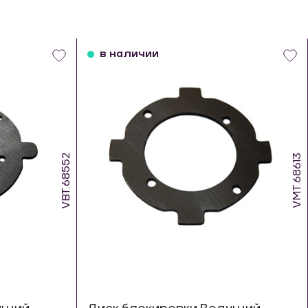
в наличии
VBT.68552
VMT.68613