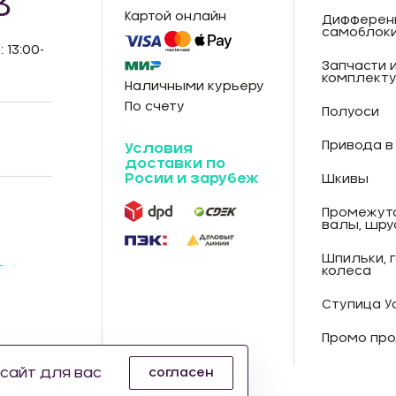
3
Картой онлайн
Дифферен
самоблок
: 13:00-
Запчасти 
комплект
Наличными курьеру
По счету
Полуоси
Привода в
Условия
доставки по
Росии и зарубеж
Шкивы
Промежут
валы, шру
Шпильки, 
-
колеса
Ступица У
Промо про
сайт для вас
согласен