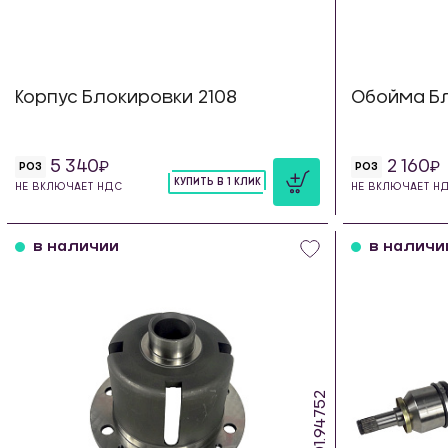
Корпус Блокировки 2108
Обойма Б
5 340
2 160
РОЗ
РОЗ
КУПИТЬ В 1 КЛИК
НЕ ВКЛЮЧАЕТ НДС
НЕ ВКЛЮЧАЕТ Н
шт
в наличии
в наличи
KB.01.94752