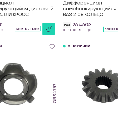
нциал
Дифференциал
ирующийся дисковый
самоблокирующийся 
РАЛЛИ КРОСС
ВАЗ 2108 КОЛЬЦО
26 460
РОЗ
КУПИТЬ В 1 КЛИК
КУПИТЬ В
ДС
НЕ ВКЛЮЧАЕТ НДС
шт
шт
и
в наличии
OB.94757