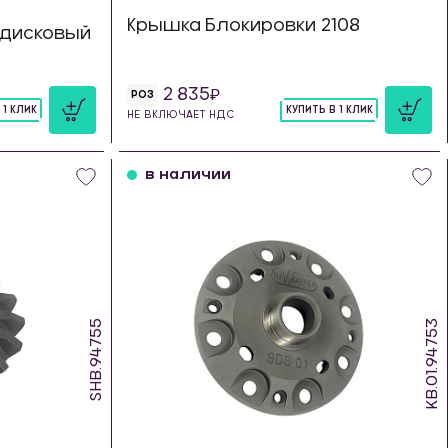
Крышка Блокировки 2108
дисковый
2 835
РОЗ
 1 КЛИК
КУПИТЬ В 1 КЛИК
НЕ ВКЛЮЧАЕТ НДС
шт
в наличии
SHB.94755
KB.01.94753