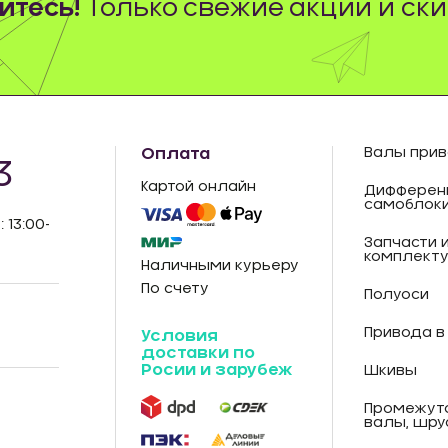
тесь!
Только свежие акции и ски
Оплата
Валы прив
3
Картой онлайн
Дифферен
самоблок
: 13:00-
Запчасти 
комплект
Наличными курьеру
По счету
Полуоси
Привода в
Условия
доставки по
Росии и зарубеж
Шкивы
Промежут
валы, шру