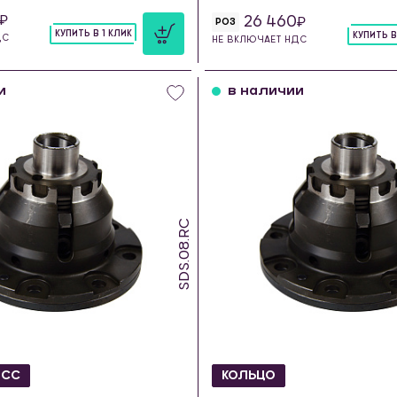
26 460
РОЗ
КУПИТЬ В 1 КЛИК
КУПИТЬ В
ДС
НЕ ВКЛЮЧАЕТ НДС
шт
шт
и
в наличии
SDS.08.RC
ОСС
КОЛЬЦО