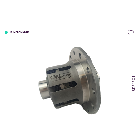
в наличии
SDS.150.T