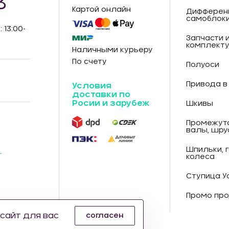
3
Картой онлайн
Дифферен
самоблок
: 13:00-
Запчасти 
комплект
Наличными курьеру
По счету
Полуоси
Привода в
Условия
доставки по
Росии и зарубеж
Шкивы
Промежут
валы, шру
Шпильки, 
-
колеса
Ступица У
Промо про
сайт для вас
согласен