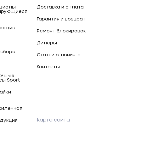
циалы
Доставка и оплата
ирующиеся
Гарантия и возврат
и
ующие
Ремонт блокировок
Дилеры
 сборе
Статьи о тюнинге
Контакты
очные
сы Sport
гайки
силенная
Карта сайта
дукция