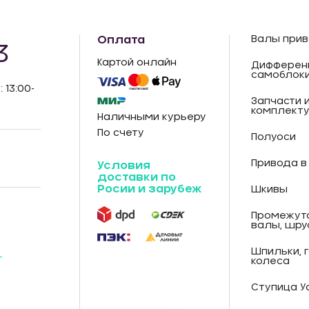
Оплата
Валы прив
3
Картой онлайн
Дифферен
самоблок
: 13:00-
Запчасти 
комплект
Наличными курьеру
По счету
Полуоси
Привода в
Условия
доставки по
Росии и зарубеж
Шкивы
Промежут
валы, шру
Шпильки, 
-
колеса
Ступица У