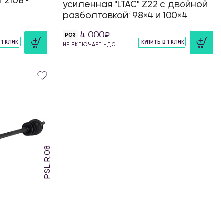
2108 -
усиленная "LTAC" Z22 с двойной
разболтовкой: 98×4 и 100×4
4 000
РОЗ
 1 КЛИК
КУПИТЬ В 1 КЛИК
НЕ ВКЛЮЧАЕТ НДС
шт
PSL.R.08