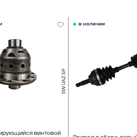
и
в наличии
SW.UAZ.SP.
ирующийся винтовой