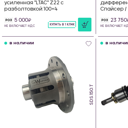
усиленная "LTAC" Z22 с
дифферен
разболтовкой:100×4
Спайсер /
5 000
23 750
РОЗ
РОЗ
КУПИТЬ В 1 КЛИК
НЕ ВКЛЮЧАЕТ НДС
НЕ ВКЛЮЧАЕТ Н
шт
в наличии
в наличи
SDS.150.T