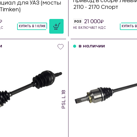
Привод в сборе левый 
циал для УАЗ (мосты
2110 - 2170 Спорт
 Timken)
21 000
РОЗ
КУПИТЬ В 1 КЛИК
КУПИТЬ В
ДС
НЕ ВКЛЮЧАЕТ НДС
шт
шт
и
в наличии
PSL.L.18