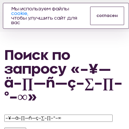
Мы используем файлы
cookie,
ПРОИЗВОДИТЕЛЬ
согласен
чтобы улучшить сайт для
АВТОЗАПЧАСТЕЙ
вас
ДЛЯ АВТОСПОРТА
Поиск по
запросу «–¥—
ä–∏—ñ—ç–∑–∏–
º–∞»