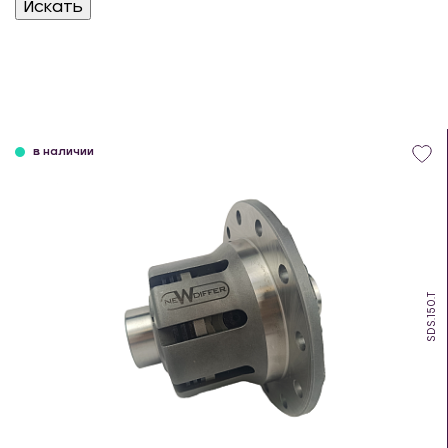
в наличии
SDS.150.T