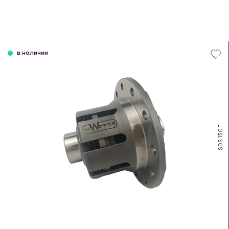
в наличии
SDS.150.T