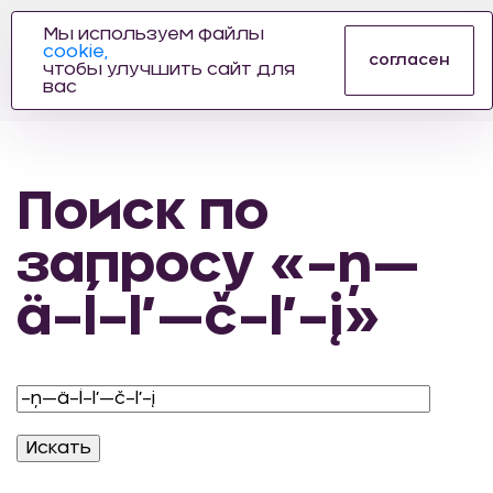
Мы используем файлы
cookie,
ПРОИЗВОДИТЕЛЬ
согласен
чтобы улучшить сайт для
АВТОЗАПЧАСТЕЙ
вас
ДЛЯ АВТОСПОРТА
Поиск по
запросу «–ņ—
ä–ĺ–ľ—č–ľ–į»