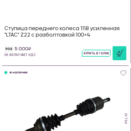
Ступица переднего колеса 1118 усиленная
"LTAC" Z22 с разболтовкой:100×4
5 000
РОЗ
КУПИТЬ В 1 КЛИК
НЕ ВКЛЮЧАЕТ НДС
шт
в наличии
PS.L.10