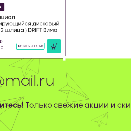
А
нциал
ирующийся дисковый
 22 шлица ) DRIFT Зима
КУПИТЬ В 1 КЛИК
ДС
шт
тесь!
Только свежие акции и ски