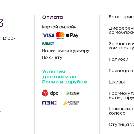
Оплата
Валы прив
3
Картой онлайн
Дифферен
самоблок
: 13:00-
Запчасти 
комплект
Наличными курьеру
По счету
Полуоси
Привода в
Условия
доставки по
Росии и зарубеж
Шкивы
Промежут
валы, шру
Шпильки, 
-
колеса
Ступица У