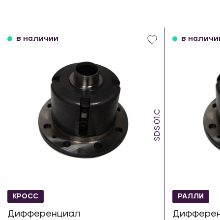
в наличии
в наличи
SDS.01.C
КРОСС
РАЛЛИ
Дифференциал
Диффере