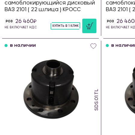
самоблокирующийся дисковый
самоблок
ВАЗ 2101 ( 22 шлица ) КРОСС
ВАЗ 2101 (
26 460
26 460
РОЗ
РОЗ
КУПИТЬ В 1 КЛИК
НЕ ВКЛЮЧАЕТ НДС
НЕ ВКЛЮЧАЕТ Н
шт
в наличии
в наличи
SDS.01.TL