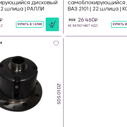
ирующийся дисковый
самоблокирующийся 
 22 шлица ) РАЛЛИ
ВАЗ 2101 ( 22 шлица ) 
26 460
РОЗ
КУПИТЬ В 1 КЛИК
КУПИТЬ В
ДС
НЕ ВКЛЮЧАЕТ НДС
шт
шт
и
SDS.01.DZ