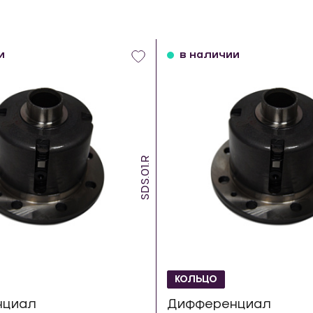
и
в наличии
SDS.01.R
КОЛЬЦО
нциал
Дифференциал