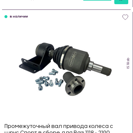
шт
в наличии
IS.18.sb
Промежуточный вал привода колеса с
шрус Спорт в сборе для Ваз 1118 - 2190