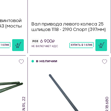
винтовой
Вал привода левого колеса 25
З (мосты
шлицов 1118 - 2190 Спорт (397мм)
6 900
РОЗ
 1 КЛИК
КУПИТЬ В 1 КЛИК
НЕ ВКЛЮЧАЕТ НДС
шт
в наличии
PSN.RL.22
DS.25.R.18.680