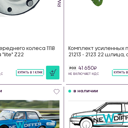
ереднего колеса 1118
Комплект усиленных 
"lite" Z22
21213 - 2123 22 шлица, 
41 650
РОЗ
КУПИТЬ В 1 КЛИК
КУПИТЬ В
ДС
НЕ ВКЛЮЧАЕТ НДС
шт
шт
и
в наличии