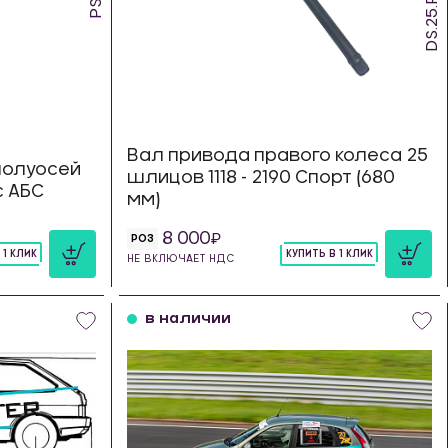
Вал привода правого колеса 25
полуосей
шлицов 1118 - 2190 Спорт (680
с АБС
мм)
8 000
РОЗ
 1 КЛИК
КУПИТЬ В 1 КЛИК
НЕ ВКЛЮЧАЕТ НДС
шт
в наличии