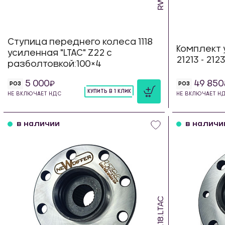
Ступица переднего колеса 1118
Комплект 
усиленная "LTAC" Z22 с
21213 - 21
разболтовкой:100×4
5 000
49 850
РОЗ
РОЗ
КУПИТЬ В 1 КЛИК
НЕ ВКЛЮЧАЕТ НДС
НЕ ВКЛЮЧАЕТ Н
шт
в наличии
в наличи
RWH.18.LTAC