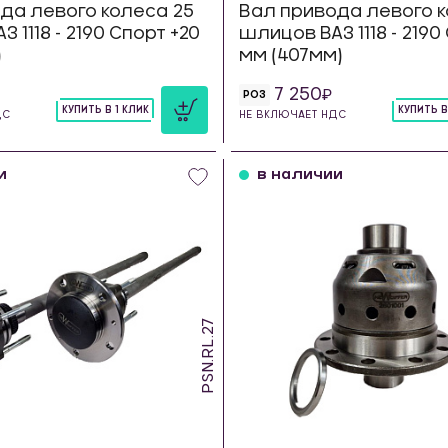
да левого колеса 25
Вал привода левого к
 1118 - 2190 Спорт +20
шлицов ВАЗ 1118 - 2190
)
мм (407мм)
7 250
РОЗ
КУПИТЬ В 1 КЛИК
КУПИТЬ В
ДС
НЕ ВКЛЮЧАЕТ НДС
шт
шт
и
в наличии
PSN.RL.27