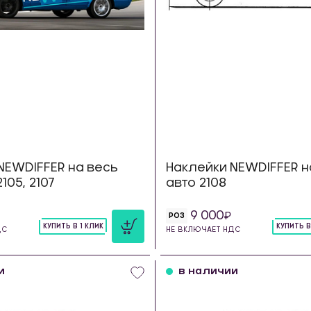
NEWDIFFER на весь
Наклейки NEWDIFFER н
2105, 2107
авто 2108
9 000
РОЗ
КУПИТЬ В 1 КЛИК
КУПИТЬ В
ДС
НЕ ВКЛЮЧАЕТ НДС
шт
шт
и
в наличии