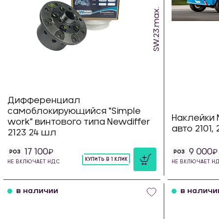
SW.23.max.
Дифференциал
самоблокирующийся "Simple
Наклейки 
work" винтового типа Newdiffer
авто 2101, 
2123 24 шл
17 100
9 000
РОЗ
РОЗ
КУПИТЬ В 1 КЛИК
НЕ ВКЛЮЧАЕТ НДС
НЕ ВКЛЮЧАЕТ Н
шт
в наличии
в наличи