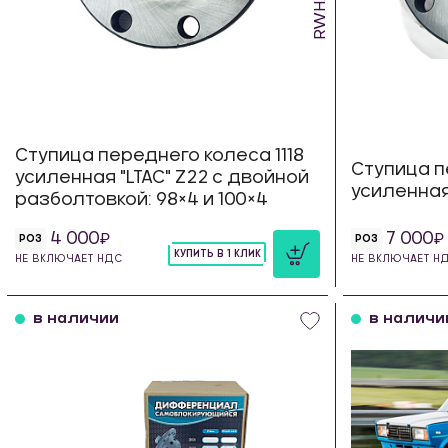
Ступица переднего колеса 1118
Ступица п
усиленная "LTAC" Z22 с двойной
усиленная 
разболтовкой: 98×4 и 100×4
4 000
7 000
РОЗ
РОЗ
КУПИТЬ В 1 КЛИК
НЕ ВКЛЮЧАЕТ НДС
НЕ ВКЛЮЧАЕТ Н
шт
в наличии
в наличи