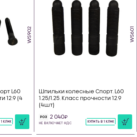
WS902
WS601
орт L60
Шпильки колесные Спорт. L60
и 12.9 (4
1.25/1.25. Класс прочности 12.9
(4шт)
2 040
РОЗ
 1 КЛИК
КУПИТЬ В 1 КЛИК
НЕ ВКЛЮЧАЕТ НДС
шт