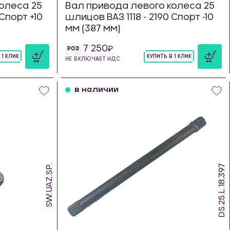
олеса 25
Вал привода левого колеса 25
 Спорт +10
шлицов ВАЗ 1118 - 2190 Спорт -10
мм (387 мм)
7 250
РОЗ
 1 КЛИК
КУПИТЬ В 1 КЛИК
НЕ ВКЛЮЧАЕТ НДС
шт
в наличии
SW.UAZ.SP.
DS.25.L.18.397