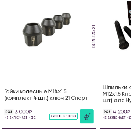
IS.14.125.21
Шпильки 
Гайки колесные М14х1.5.
М12х1.5 Кл
(комплект 4 шт.) ключ 21 Спорт
шт) для Hy
3 000
4 200
РОЗ
РОЗ
КУПИТЬ В 1 КЛИК
НЕ ВКЛЮЧАЕТ НДС
НЕ ВКЛЮЧАЕТ Н
шт