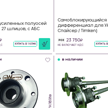
Самоблокирующийся 
усиленных полуосей
дифференциал для УА
23 27 шлицов, с АБС
Спайсер / Timken)
23 750
РОЗ
КУПИТЬ В 1 КЛИК
КУПИТЬ В
ДС
НЕ ВКЛЮЧАЕТ НДС
шт
шт
и
в наличии
RWH.18.lite