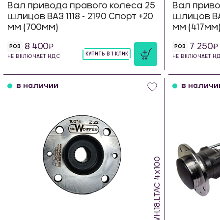
Вал привода правого колеса 25
Вал приво
шлицов ВАЗ 1118 - 2190 Спорт +20
шлицов ВАЗ
мм (700мм)
мм (417мм
8 400
7 250
РОЗ
РОЗ
КУПИТЬ В 1 КЛИК
НЕ ВКЛЮЧАЕТ НДС
НЕ ВКЛЮЧАЕТ Н
шт
в наличии
в наличи
RWH.18.LTAC 4х100