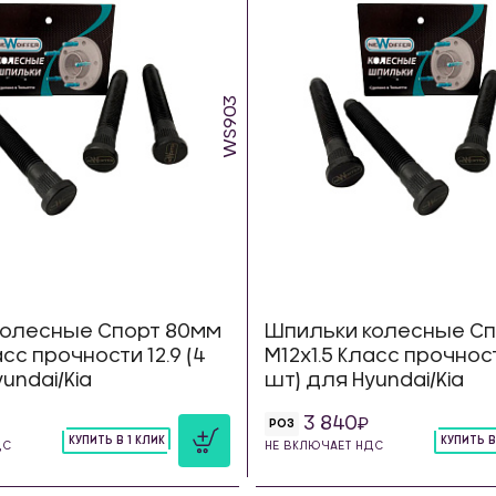
WS903
колесные Спорт 80мм
Шпильки колесные Сп
асс прочности 12.9 (4
М12х1.5 Класс прочност
undai/Kia
шт) для Hyundai/Kia
3 840
РОЗ
КУПИТЬ В 1 КЛИК
КУПИТЬ В
ДС
НЕ ВКЛЮЧАЕТ НДС
шт
шт