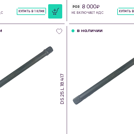
8 000
РОЗ
КУПИТЬ В 1 КЛИК
КУПИТЬ В
ДС
НЕ ВКЛЮЧАЕТ НДС
шт
шт
и
в наличии
DS.25.L.18.417